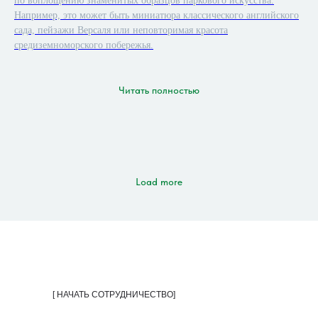
по воплощению знаменитых образцов паркового искусства.
Например, это может быть миниатюра классического английского
сада, пейзажи Версаля или неповторимая красота
средиземноморского побережья.
Читать полностью
Load more
[ НАЧАТЬ СОТРУДНИЧЕСТВО]