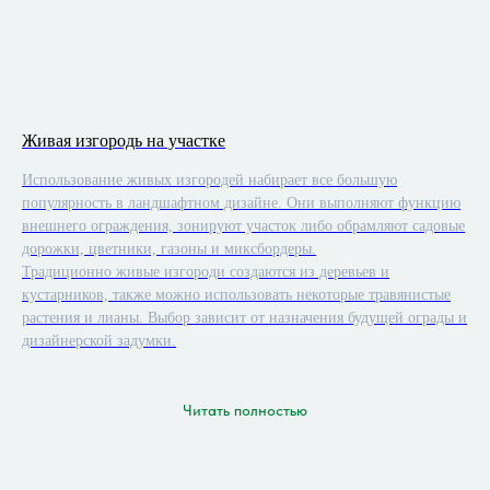
Живая изгородь на участке
Использование живых изгородей набирает все большую
популярность в ландшафтном дизайне. Они выполняют функцию
внешнего ограждения, зонируют участок либо обрамляют садовые
дорожки, цветники, газоны и миксбордеры.
Традиционно живые изгороди создаются из деревьев и
кустарников, также можно использовать некоторые травянистые
растения и лианы. Выбор зависит от назначения будущей ограды и
дизайнерской задумки.
Читать полностью