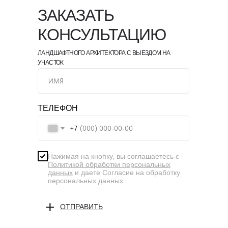
ЗАКАЗАТЬ
КОНСУЛЬТАЦИЮ
ЛАНДШАФТНОГО АРХИТЕКТОРА С ВЫЕЗДОМ НА
УЧАСТОК
ТЕЛЕФОН
+7
Нажимая на кнопку, вы соглашаетесь с
Политикой обработки персональных
данных
и даете Согласие на обработку
персональных данных
+
ОТПРАВИТЬ
SUBMIT